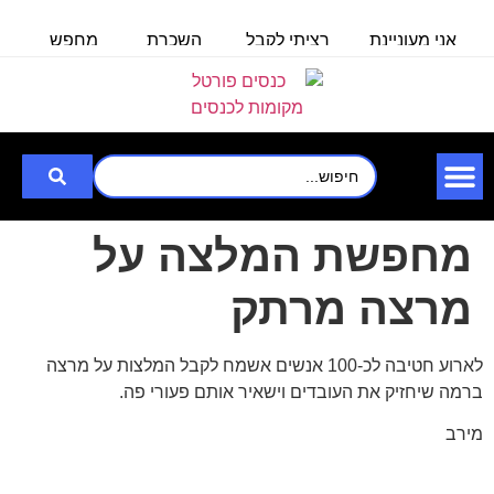
אני מעוניינת
רציתי לקבל
השכרת
מחפש
מ
באולם/חלל
פרטים לכנס
אולם/
אולם
ל100 איש
לעובדים
כיתה
שיכול
ל
שבוע
ב-30.6.25
ל-140
להכיל עד
איש,
3000
לצורך
מחפשת המלצה על
מרצה מרתק
לארוע חטיבה לכ-100 אנשים אשמח לקבל המלצות על מרצה
ברמה שיחזיק את העובדים וישאיר אותם פעורי פה.
מירב