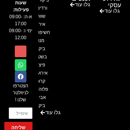
שעות
עסקי
גלו עוד
ורדים –
פעילות:
גלו עוד
שווה!!
א-ה: 09:00-
17:00
אירוע
ימי ו: 09:00-
חשיפה- זיו
12:00
מנור
ביקור
בשטח-
פיצ'ר
אירועים
קראון
הצטרפו
פלזה תל
לניוזלטר
אביב-
שלנו !
ביקור
גלו עוד
בכנס
המועדון
שליחה
המסחרי