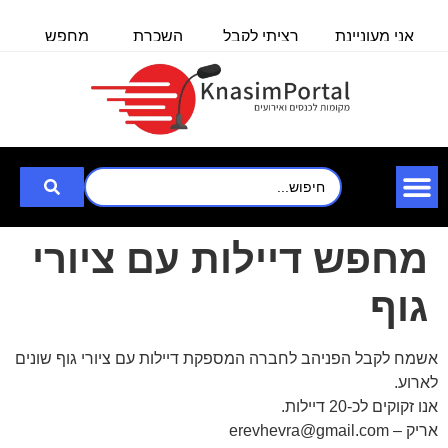
אני מעוניינת
רציתי לקבל
השכרת
מחפש
מ
באולם/חלל
פרטים לכנס
אולם/
אולם
ל100 איש
לעובדים
כיתה
שיכול
ל
שבוע
ב-30.6.25
ל-140
להכיל עד
איש,
3000
לצורך
מחפש דיילות עם ציורי
גוף
אשמח לקבל הפניהב לחברה המספקת דיילות עם ציורי גוף שונים
לארוע.
אנו זקוקים לכ-20 דיילות.
אריק – erevhevra@gmail.com