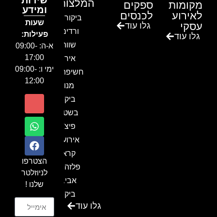
שירות
המלצות
מקומות
ספקים
ומידע
לאירוע
לכנסים
ביקור בגן
שעות
עסקי
גלו עוד
ורדים –
פעילות:
גלו עוד
שווה!!
א-ה: 09:00-
17:00
אירוע
ימי ו: 09:00-
חשיפה- זיו
12:00
מנור
ביקור
בשטח-
פיצ'ר
אירועים
קראון
הצטרפו
פלזה תל
לניוזלטר
אביב-
שלנו !
ביקור
גלו עוד
בכנס