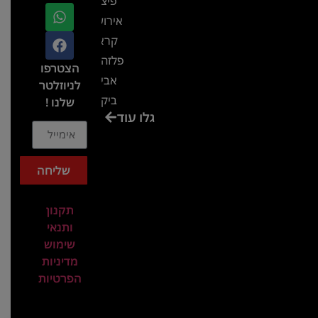
פיצ'ר
אירועים
קראון
פלזה תל
הצטרפו
אביב-
לניוזלטר
ביקור
שלנו !
גלו עוד
בכנס
המועדון
המסחרי
שליחה
והתעשייתי
ביקור
תקנון
במתחם
ותנאי
חיל הקשר
שימוש
באירוע של
מדיניות
הפרטיות
אנשים
ומחשבים