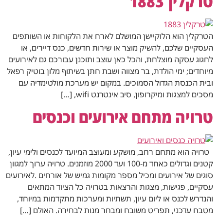
טרקלין 1883
הטרקלין הוא הלוקיישן המושלם לארח את הלקוחות או השותפים
העסקיים שלכם, להשיק מוצר או שירות חדשים, כנס דיירים, או
לחגוג עסקה מוצלחת, והכל כאן עוצב ותוכנן עבורכם גם לאירועים
מיוחדים; ימי הולדת, בר מצווה ושבת חתן בשיתוף מלון בוטיק רפאל
ובית הכנסת הגדול הסמוכים. במקום יש מערכת מולטימדיה עם
מסכים למצגות ומיקרופון, סיב אינטרנט wifi, […]
טרויה מתחם אירועים וכנסים
טרויה הוא מתחם רחב, מושקע ומעוצב המיועד לכנסים ולימי עיון,
קטנים וגדולים כאחד מ-100 ועד 2000 מוזמנים. טרויה ערוך למגוון
סוגים של אירועים ומכיל מספר מקומות גמיש של אורחים .לאירועים
עסקיים, פגישות, מצגות והרצאות בטרויה כל הציוד המתאים
והנדרש לכנס או ליום עיון, תשתיות ומערכות מתקדמות במיוחד,
מטבח עדכני, תפריט משובח ומבחר מנות לבחירה. האולם […]