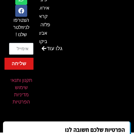
אירועים
קראון
הצטרפו
פלזה תל
לניוזלטר
אביב-
שלנו !
ביקור
גלו עוד
בכנס
המועדון
שליחה
המסחרי
והתעשייתי
תקנון ותנאי
ביקור
שימוש
במתחם
מדיניות
חיל הקשר
הפרטיות
באירוע של
אנשים
ומחשבים
הפרטיות שלכם חשובה לנו
ביקור