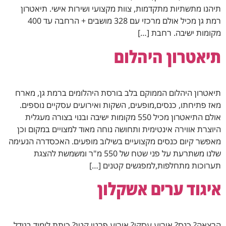
תיהנו מתשתיות מתקדמות, צוות מקצועי ושירות אישי. תיאטרון
רמת גן מכיל אולם מרכזי עם 328 מושבים + הרחבה עד 400
מקומות ישיבה. רחבת […]
תיאטרון היהלום
תיאטרון היהלום הממוקם בלב בורסת היהלומים ברמת גן, מארח
מאז פתיחתו, כנסים,מופעים, השקות ואירועים עסקיים נוספים.
אולם התיאטרון מכיל 550 מקומות ישיבה ובנוי בצורה מעגלית
היוצרת אווירה אינטימית ותחושה נוחה מאוד למצויים במקום וכן
מאפשר קיום כנסים מקצועיים בשילוב מופעים. האכסדרה הנעימה
שלנו משתרעת על פני שטח של 550 מ"ר ומשמשת להצגת
תערוכות מתחלפות,למפגשים קטנים […]
איגוד ערים אשקלון
הרצאה? כנס? אירוע עסקי? אירוע פרטי קטן? כיתת לימוד בגודל