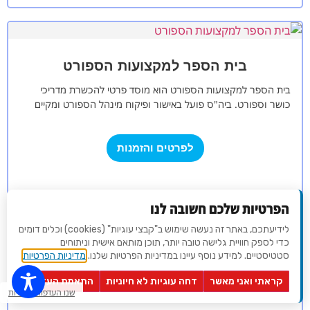
בית הספר למקצועות הספורט
בית הספר למקצועות הספורט הוא מוסד פרטי להכשרת מדריכי
כושר וספורט. ביה"ס פועל באישור ופיקוח מינהל הספורט ומקיים
מגוון קורסי הכשרה, העשרה…
לפרטים והזמנות
הפרטיות שלכם חשובה לנו
לידיעתכם, באתר זה נעשה שימוש ב"קבצי עוגיות" (cookies) וכלים דומים
כדי לספק חוויית גלישה טובה יותר, תוכן מותאם אישית וניתוחים
מטעים
סטטיסטיים. למידע נוסף עיינו במדיניות הפרטיות שלנו.
מדיניות הפרטיות
מצא לי
בלב שמורת טבע באזור הקסום של רמת הנדיב, ניצבת מסעדת
מקום
קראתי ואני מאשר
דחה עוגיות לא חיוניות
התאמת העדפות
לאירוע?
מטעים. במסעדה תוכלו להתענג על תפריט חלבי כשר ואיכותי. לצד
שנו העדפות פרטיות
המסעדה במקום…