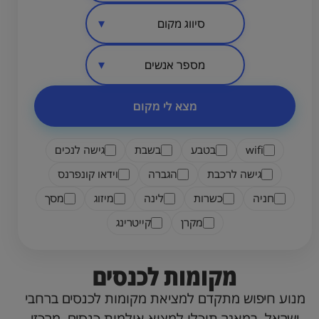
סיווג מקום
אזור בארץ
מספר אנשים
מצא לי מקום
wifi
בטבע
בשבת
גישה לנכים
גישה לרכבת
הגברה
וידאו קונפרנס
חניה
כשרות
לינה
מיזוג
מסך
מקרן
קייטרינג
מקומות לכנסים
מנוע חיפוש מתקדם למציאת מקומות לכנסים ברחבי
ישראל. במאגר תוכלו למצוא אולמות כנסים, מרכזי