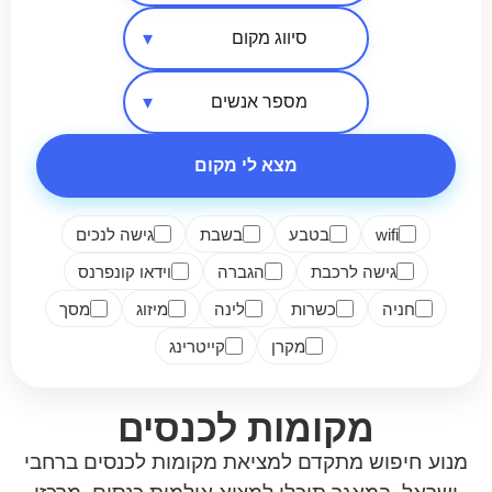
אזור בארץ
סיווג מקום
מספר אנשים
מצא לי מקום
wifi
בטבע
בשבת
גישה לנכים
גישה לרכבת
הגברה
וידאו קונפרנס
חניה
כשרות
לינה
מיזוג
מסך
מקרן
קייטרינג
מקומות לכנסים
מנוע חיפוש מתקדם למציאת מקומות לכנסים ברחבי