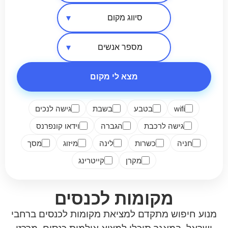
אזור בארץ
סיווג מקום
מספר אנשים
מצא לי מקום
wifi
בטבע
בשבת
גישה לנכים
גישה לרכבת
הגברה
וידאו קונפרנס
חניה
כשרות
לינה
מיזוג
מסך
מקרן
קייטרינג
מקומות לכנסים
מנוע חיפוש מתקדם למציאת מקומות לכנסים ברחבי