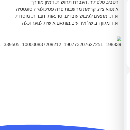
 טלפתיה, העברת תחושות, דמיון מודרך
איציה, קריאת מחשבות פרה פסיכולוגיה סוגסטיה
 מתאים לגיבוש עובדים, סדנאות, חברות, מוסדות
גוון רב של אירועים.מותאם אישית לנוער וכלה
רים. אם אתה רוצה אירוע בלתי נשכח בו המוזמנים
 אותך ואת האירוע המוצלח זהו המופע המושלם
עבורך מתחייב למחיר הזול ביותר. ועכשיו במבצע
קדים. שעת מופע + עזרה מענה לקהל המעוניינים
 מסיגריות, טראומות, מציצת אצבע ועוד(ללא
עלות) המחיר הינו 800 שקלים בלבד( לא כולל מע"מ )
 שראיתכם כבר הכל? תחשבו שוב!