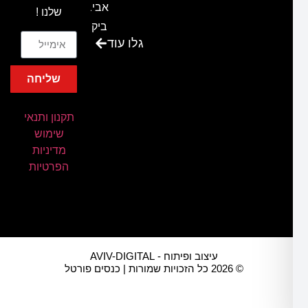
אביב-
שלנו !
ביקור
גלו עוד
בכנס
המועדון
שליחה
המסחרי
והתעשייתי
תקנון ותנאי
ביקור
שימוש
במתחם
מדיניות
חיל הקשר
הפרטיות
באירוע של
אנשים
ומחשבים
ביקור
עיצוב ופיתוח - AVIV-DIGITAL
בכנס
© 2026 כל הזכויות שמורות | כנסים פורטל
חשיפת
מרצים של