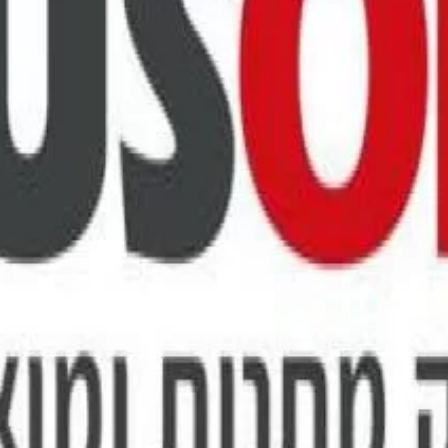
⏰
📍
🛡️
מקומות
הצעות
ללא
מומלצים
מתאימות
התחייבות
בכל הארץ
תוך זמן קצר
וללא עלות