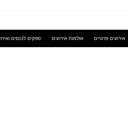
עוניינת
אני
נשמח
היי,
אודה
במידע
מחפשת
לקבל
אשמח
להצעת
גבי כנס
להשכיר
הצעת
לקבל
מחיר
אירועים פרטיים
אולמות אירועים
ספקים לכנסים ואירו
לכ- 100
אולם/
מחיר
הצעת
עבור כנס
כיתה
בסיסית
מחיר
מנהלי
שתכיל
עבור
לשם
שראל – מרכז הדרכה ו