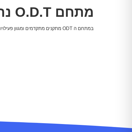
מתחם O.D.T נרחב
במתחם ה ODT מתקנים מתקדמים ומגוון פעיל
וייחודיות המשלבות אתגר פיזי ומחשבתי, יצירתיו
רעננות ושמחה-במגוון מתקני פנים וחוץ ובסביבת 
נוכל להתאים עבורכם את התכנים ברמות קושי וב
משתתפים.