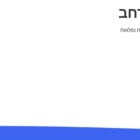
ויות נפלאות
ת והרבה
טבע יפהפיה.
שעות הנוחות
לכם, תוכלו להגיע עם תוכן שלכם. המתחם יכול להכיל עד 120