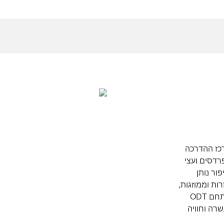
כז ההדרכה
רדסים ועצי
ור נותן
ות וממוזגות,
מתחם גדול לפעילות בחוץ ואפשרות מלהיבה : מתחם ODT
 , העשרה וחוויה