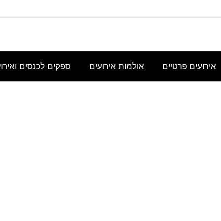
עוניינת
אני
נשמח
היי,
אודה
במידע
מחפשת
לקבל
אשמח
להצעת
גבי כנס
להשכיר
הצעת
לקבל
מחיר
אירועים פרטיים
אולמות אירועים
ספקים לכנסים ואירו
לכ- 100
אולם/
מחיר
הצעת
עבור כנס
כיתה
בסיסית
מחיר
מנהלי
שתכיל
עבור
לשם
OM חוויה קולינארית