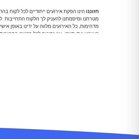
חזוננו
הינו הפקת אירועים ייחודיים לכל לקוח בה
מטרתנו וסיסמתנו להעניק לך הלקוח התחייבות ל
מדהימות, כל האירועים מלווה על ידינו באופן אישי
האירוע ועד סיומו, אנו זמינים לכל בקשה במהירות 
ומקצועיות עד הפרט האחרון, אנו עושים את עבודת
בהתלהבות והמון אהבה.
בזכות המקצועיות וניסיון רב החברה זוכה למוניטי
מובילה בתחום הפקת אירועים ברחבי הארץ.
בין לקוחותינו
המרוצים תוכלו למצוא חברות המו
בישראל,. מבין האמנים שלנו תוכלו למצוא זמרים, 
קוסמים, מפעילים, מחזות זמר, סדנאות מגוונות לי
ומבוגרים, אמן טלפתיה ועל חושי ועוד מגוון רב של
והפעלות מהשורה הראשונה.