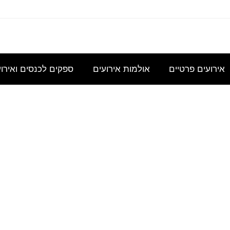
עוניינת
אני
נשמח
היי,
אודה
במידע
מחפשת
לקבל
אשמח
להצעת
גבי כנס
להשכיר
הצעת
לקבל
מחיר
אירועים פרטיים
אולמות אירועים
ספקים לכנסים ואירו
לכ- 100
אולם/
מחיר
הצעת
עבור כנס
כיתה
בסיסית
מחיר
מנהלי
שתכיל
עבור
לשם