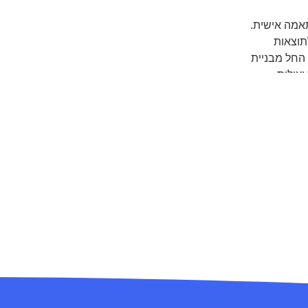
תאמה אישית.
תוצאות
 החל מבניית
יעילות
נו
ן של חברה
בילות
רקדנים,
לדים
 אמנים