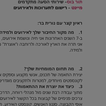
תור בוס
– שירותי הסעה מתקדמים
מיינט
–
רישום לתערוכות ולאירועים
ראיון קצר עם נורית בר:
1.
מה מקור החיבור שלך לאירועים ולמידה
ב-7 השנים האחרונות אני חיה ונושמת אירועים, הדרכות והפקות, הן כמקבלת שירות והן כנותנת שירות.
אני תרה את הארץ לאורכה ולרוחבה ו"אוצרת" מקו
ולמידה.
2.
מה תחום המומחיות שלך?
יצירת התאמה של תכנים, אנשי מקצוע וספקים איכו
לקונספטים מיוחדים, למטרות ולתקציבים מוגדרים
3.
כיצד את יוצרת את ההתאמות?
מתוך עבודה רבת שנים מול מנהלי רווחה, הדרכה 
צרכים פנימיים של קבוצות בכל הקשור לאירועי
אופי הקבוצה, סגנון האנשים, קונספט האירוע, ת