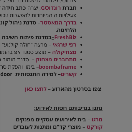
אלחוטי, פלזמות למצגות ובר מפנק 
חברת
רונדו
GO
, יצרה
כתב חידה 
פעילויותיה המיוחדות להפעלות גיבוש 
בדרך המאסטר
– סדנת ניהול קונ
הלחימה.
FreshBiz
–
בסדנת פיתוח חשיבה יז
רפי שרגאי
– מרצה "חולה קולנוע" ב
מצחיקולה
– מופע סטנד אפ בהזמנ
מתחברים מצחוק
– סדנת הומור 
boombaframe
– בימוי והפקת סרט
קשרים
–
למידה התנסותית
tdoor
צפו בסרטון מהארוע –
לחצו כאן
נתנו בנדיבותם חסות לאירוע:
מרגו
–
בית לאירועים עסקיים מפנקים
קורקט
–
מוצרי קד"ם ומתנות לעובדים