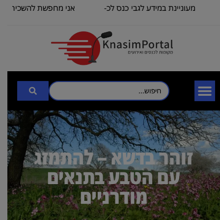
מעוניינת במידע לגבי כנס לכ-
אני מחפשת להשכיר אול
100
כיתה שתכיל
זוהר בדשא – להתמזג
עם הטבע בתנאים
מודרניים