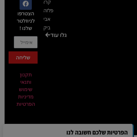
קראון
פלזה תל
הצטרפו
אביב-
לניוזלטר
ביקור
שלנו !
גלו עוד
בכנס
המועדון
המסחרי
שליחה
והתעשייתי
ביקור
תקנון
במתחם
ותנאי
חיל הקשר
שימוש
באירוע של
מדיניות
הפרטיות
אנשים
ומחשבים
ביקור
בכנס
הפרטיות שלכם חשובה לנו