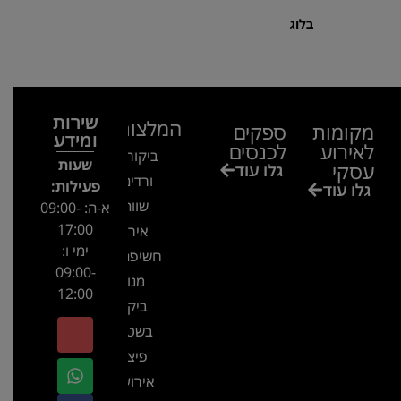
בלוג
שירות
המלצות
מקומות
ספקים
ומידע
לאירוע
לכנסים
ביקור בגן
שעות
עסקי
גלו עוד
ורדים –
פעילות:
גלו עוד
שווה!!
א-ה: 09:00-
17:00
אירוע
ימי ו:
חשיפה- זיו
09:00-
מנור
12:00
ביקור
בשטח-
פיצ'ר
אירועים