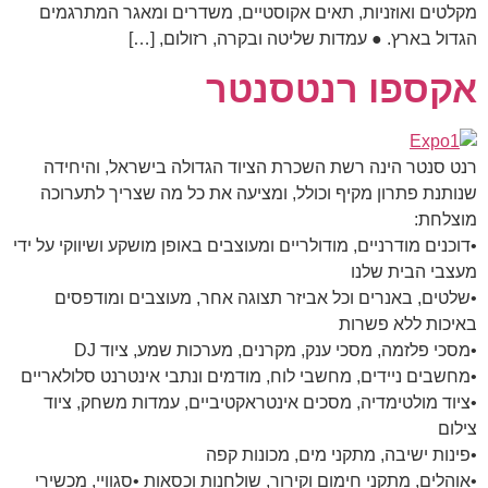
מקלטים ואוזניות, תאים אקוסטיים, משדרים ומאגר המתרגמים
הגדול בארץ. ● עמדות שליטה ובקרה, רזולום, […]
אקספו רנטסנטר
רנט סנטר הינה רשת השכרת הציוד הגדולה בישראל, והיחידה
שנותנת פתרון מקיף וכולל, ומציעה את כל מה שצריך לתערוכה
מוצלחת:
•דוכנים מודרניים, מודולריים ומעוצבים באופן מושקע ושיווקי על ידי
מעצבי הבית שלנו
•שלטים, באנרים וכל אביזר תצוגה אחר, מעוצבים ומודפסים
באיכות ללא פשרות
•מסכי פלזמה, מסכי ענק, מקרנים, מערכות שמע, ציוד DJ
•מחשבים ניידים, מחשבי לוח, מודמים ונתבי אינטרנט סלולאריים
•ציוד מולטימדיה, מסכים אינטראקטיביים, עמדות משחק, ציוד
צילום
•פינות ישיבה, מתקני מים, מכונות קפה
•אוהלים, מתקני חימום וקירור, שולחנות וכסאות •סגוויי, מכשירי