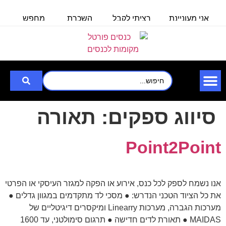
אני מעוניינת
רציתי לקבל
השכרת
מחפש
מ
באולם/חלל
פרטים לכנס
אולם/
אולם
ל100 איש
לעובדים
כיתה
שיכול
ל
שבוע
ב-30.6.25
ל-140
להכיל עד
איש,
3000
לצורך
סיווג ספקים:
תאורה
Point2Point
אנו נשמח לספק לכל כנס, אירוע או הפקה למגזר העיסקי או הפרטי
את כל הציוד הטכני הנדרש: ● מסכי לד מתקדמים במגוון גדלים ●
מערכות הגברה, מערכות Linearry ומיקסרים דיגיטליים של
MAIDAS ● תאורת לדים חדישה ● תרגום סימולטני, עד 1600