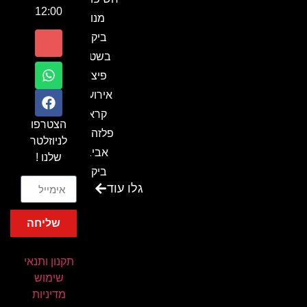
12:00
מנור
ביקור
בשטח-
פיצ'ר
אירועים
קראון
הצטרפו
פלזה תל
לניוזלטר
אביב-
שלנו !
ביקור
גלו עוד
בכנס
המועדון
שליחה
המסחרי
והתעשייתי
תקנון ותנאי
ביקור
שימוש
במתחם
מדיניות
חיל הקשר