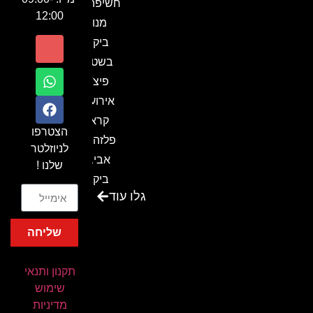
חשיפה- זיו
12:00
מנור
ביקור
בשטח-
פיצ'ר
אירועים
קראון
הצטרפו
פלזה תל
לניוזלטר
אביב-
שלנו !
ביקור
גלו עוד
בכנס
המועדון
שליחה
המסחרי
והתעשייתי
תקנון ותנאי
ביקור
שימוש
במתחם
מדיניות