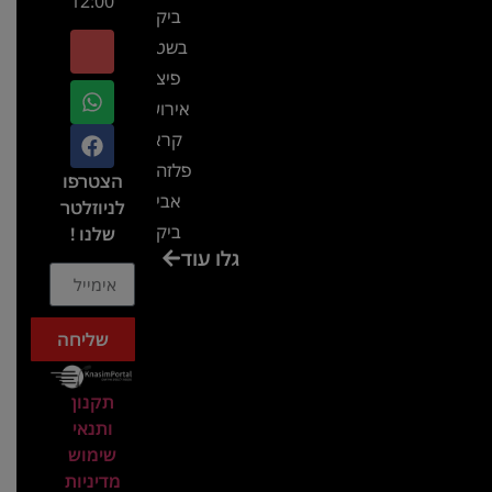
12:00
ביקור
בשטח-
פיצ'ר
אירועים
קראון
פלזה תל
הצטרפו
אביב-
לניוזלטר
ביקור
שלנו !
גלו עוד
בכנס
המועדון
המסחרי
שליחה
והתעשייתי
ביקור
תקנון
במתחם
ותנאי
חיל הקשר
שימוש
באירוע של
מדיניות