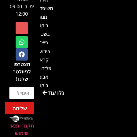
ימי ו: 09:00-
חשיפה- זיו
12:00
מנור
ביקור
בשטח-
פיצ'ר
אירועים
קראון
הצטרפו
פלזה תל
לניוזלטר
אביב-
שלנו !
ביקור
גלו עוד
בכנס
המועדון
שליחה
המסחרי
והתעשייתי
תקנון ותנאי
ביקור
שימוש
במתחם