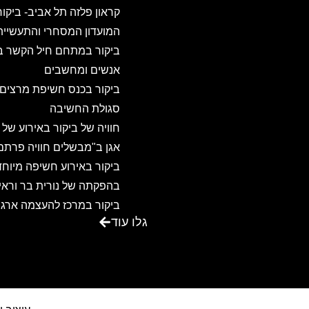
קראון פלזה תל אביב- ביקו
המועדון המסחרי והתעשיית
ביקור במתחם חיל הקשר ב
אנשים ומחשבים
ביקור בכנס חשיפת מרצים
סגולת החשיבה
חוויה של ביקור באירוע של
אגן ב"מבשלים חוויה פרתם
ביקור באירוע חשיפה מיוחד
בהפקתה של נורית בר וראיו
ביקור במרכז להעצמה ארגו
גלו עוד
ואישית – שדות ישראל
ביקור באגדת דשא – מקום
ביקור במרכז הכנסים משכנ
שאננים בירושלים
ביקור במוזה רבדים