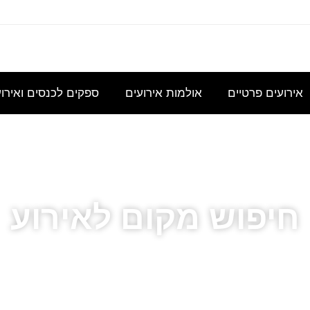
עוניינת
אני
נשמח
היי,
אודה
במידע
מחפשת
לקבל
אשמח
להצעת
גבי כנס
להשכיר
הצעת
לקבל
מחיר
אירועים פרטיים
אולמות אירועים
ספקים לכנסים ואירו
לכ- 100
אולם/
מחיר
הצעת
עבור כנס
כיתה
בסיסית
מחיר
מנהלי
שתכיל
עבור
לשם
חיפוש מקום לאירוע