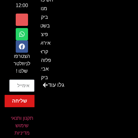
12:00
מנור
ביקור
בשטח-
פיצ'ר
אירועים
קראון
הצטרפו
פלזה תל
לניוזלטר
אביב-
שלנו !
ביקור
גלו עוד
בכנס
המועדון
שליחה
המסחרי
והתעשייתי
תקנון ותנאי
ביקור
שימוש
במתחם
מדיניות
חיל הקשר