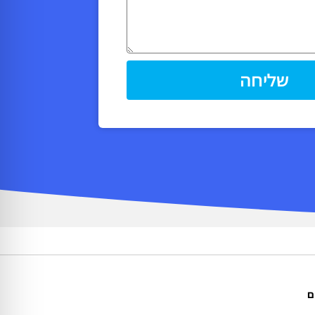
שליחה
ם