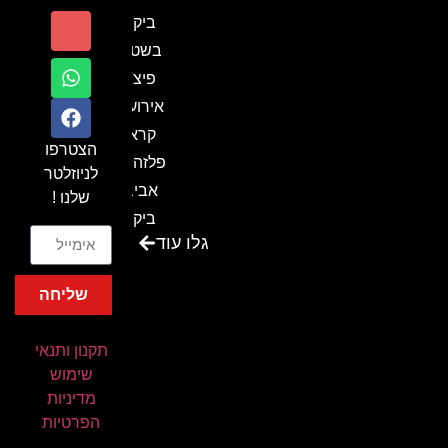
ביקור
בשטח-
פיצ'ר
אירועים
קראון
הצטרפו
פלזה תל
לניוזלטר
אביב-
שלנו !
ביקור
גלו עוד
בכנס
המועדון
שליחה
המסחרי
והתעשייתי
תקנון ותנאי
ביקור
שימוש
במתחם
מדיניות
חיל הקשר
הפרטיות
באירוע של