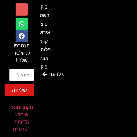
ביקור
בשטח-
פיצ'ר
אירועים
קראון
הצטרפו
פלזה תל
לניוזלטר
אביב-
שלנו !
ביקור
גלו עוד
בכנס
המועדון
שליחה
המסחרי
והתעשייתי
תקנון ותנאי
ביקור
שימוש
במתחם
מדיניות
חיל הקשר
הפרטיות
באירוע של