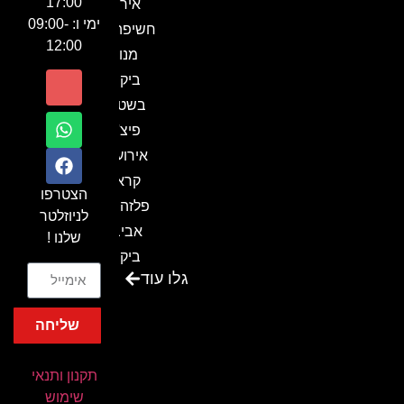
17:00
אירוע
ימי ו: 09:00-
חשיפה- זיו
12:00
מנור
ביקור
בשטח-
פיצ'ר
אירועים
קראון
הצטרפו
פלזה תל
לניוזלטר
אביב-
שלנו !
ביקור
גלו עוד
בכנס
המועדון
שליחה
המסחרי
והתעשייתי
תקנון ותנאי
ביקור
שימוש