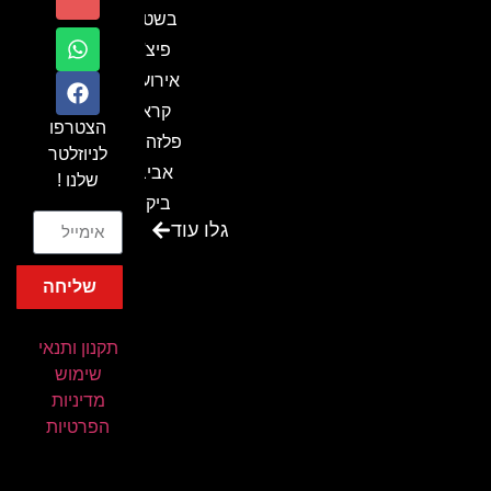
בשטח-
פיצ'ר
אירועים
קראון
הצטרפו
פלזה תל
לניוזלטר
אביב-
שלנו !
ביקור
גלו עוד
בכנס
המועדון
שליחה
המסחרי
והתעשייתי
תקנון ותנאי
ביקור
שימוש
במתחם
מדיניות
חיל הקשר
הפרטיות
באירוע של
אנשים