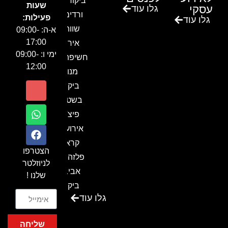
ביקור בגן
שעות
עסקי
גלו עוד
ורדים –
פעילות:
גלו עוד
שווה!!
א-ה: 09:00-
17:00
אירוע
ימי ו: 09:00-
חשיפה- זיו
12:00
מנור
ביקור
בשטח-
פיצ'ר
אירועים
קראון
הצטרפו
פלזה תל
לניוזלטר
אביב-
שלנו !
ביקור
גלו עוד
בכנס
המועדון
שליחה