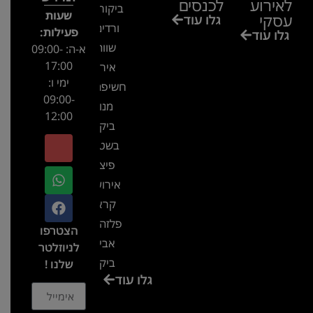
לאירוע
לכנסים
ביקור בגן
שעות
עסקי
גלו עוד
ורדים –
פעילות:
גלו עוד
שווה!!
א-ה: 09:00-
17:00
אירוע
ימי ו:
חשיפה- זיו
09:00-
מנור
12:00
ביקור
בשטח-
פיצ'ר
אירועים
קראון
פלזה תל
הצטרפו
אביב-
לניוזלטר
ביקור
שלנו !
גלו עוד
בכנס
המועדון