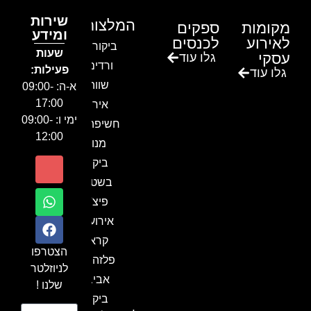
שירות
המלצות
מקומות
ספקים
ומידע
לאירוע
לכנסים
ביקור בגן
שעות
עסקי
גלו עוד
ורדים –
פעילות:
גלו עוד
שווה!!
א-ה: 09:00-
17:00
אירוע
ימי ו: 09:00-
חשיפה- זיו
12:00
מנור
ביקור
בשטח-
פיצ'ר
אירועים
קראון
הצטרפו
פלזה תל
לניוזלטר
אביב-
שלנו !
ביקור