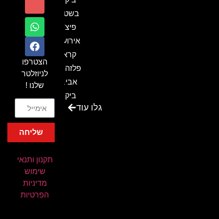
בשטח-
פיצ'ר
אירועים
קראון
הצטרפו
פלזה תל
לניוזלטר
אביב-
שלנו !
ביקור
גלו עוד
בכנס
המועדון
שליחה
המסחרי
והתעשייתי
תקנון ותנאי
ביקור
שימוש
במתחם
מדיניות
חיל הקשר
הפרטיות
באירוע של
אנשים