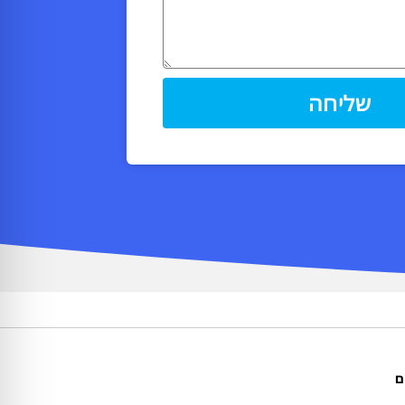
שליחה
ם