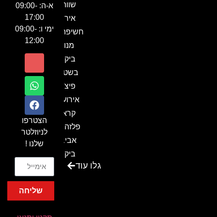
שווה!!
א-ה: 09:00-
17:00
אירוע
ימי ו: 09:00-
חשיפה- זיו
12:00
מנור
ביקור
בשטח-
פיצ'ר
אירועים
קראון
הצטרפו
פלזה תל
לניוזלטר
אביב-
שלנו !
ביקור
גלו עוד
בכנס
המועדון
שליחה
המסחרי
והתעשייתי