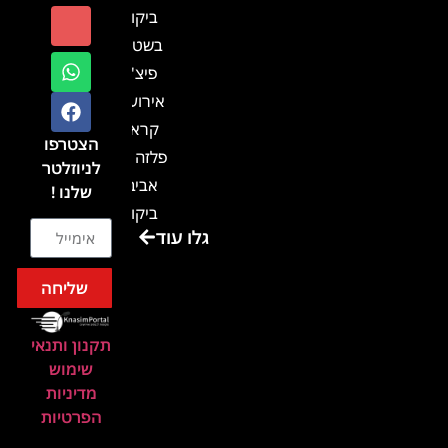
ביקור
בשטח-
פיצ'ר
אירועים
קראון
הצטרפו
פלזה תל
לניוזלטר
אביב-
שלנו !
ביקור
גלו עוד
בכנס
המועדון
שליחה
המסחרי
והתעשייתי
תקנון ותנאי
ביקור
שימוש
במתחם
מדיניות
חיל הקשר
הפרטיות
באירוע של