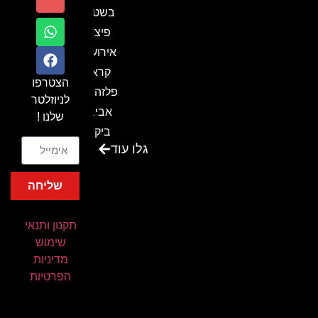
בשטח-
פיצ'ר
אירועים
קראון
הצטרפו
פלזה תל
לניוזלטר
אביב-
שלנו !
ביקור
גלו עוד
בכנס
המועדון
שליחה
המסחרי
והתעשייתי
תקנון ותנאי
ביקור
שימוש
במתחם
מדיניות
חיל הקשר
הפרטיות
באירוע של
אנשים