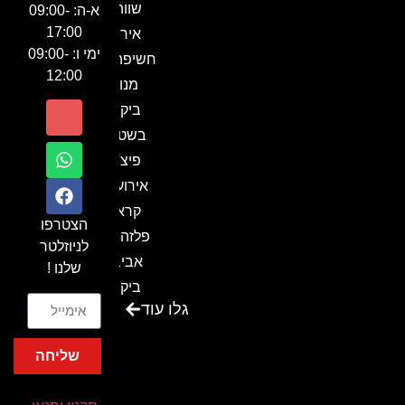
שווה!!
א-ה: 09:00-
17:00
אירוע
ימי ו: 09:00-
חשיפה- זיו
12:00
מנור
ביקור
בשטח-
פיצ'ר
אירועים
קראון
הצטרפו
פלזה תל
לניוזלטר
אביב-
שלנו !
ביקור
גלו עוד
בכנס
המועדון
שליחה
המסחרי
והתעשייתי