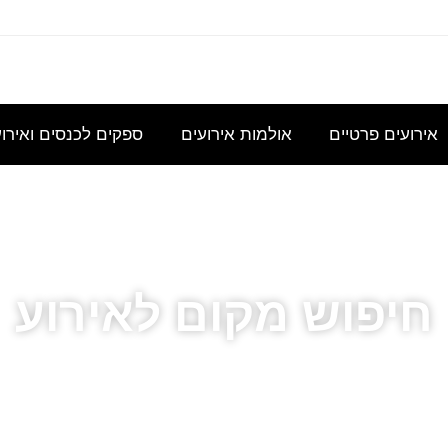
עוניינת
אני
נשמח
היי,
אודה
במידע
מחפשת
לקבל
אשמח
להצעת
גבי כנס
להשכיר
הצעת
לקבל
מחיר
אירועים פרטיים
אולמות אירועים
ספקים לכנסים ואירו
לכ- 100
אולם/
מחיר
הצעת
עבור כנס
כיתה
בסיסית
מחיר
מנהלי
שתכיל
עבור
לשם
חיפוש מקום לאירוע