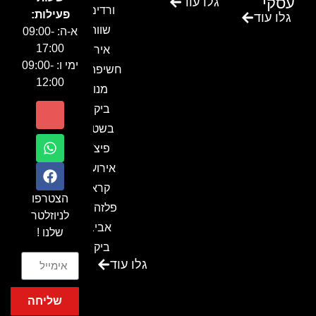
עסקי
גלו עוד
ורדים –
פעילות:
גלו עוד
שווה!!
א-ה: 09:00-
17:00
אירוע
ימי ו: 09:00-
חשיפה- זיו
12:00
מנור
ביקור
בשטח-
פיצ'ר
אירועים
קראון
הצטרפו
פלזה תל
לניוזלטר
אביב-
שלנו !
ביקור
גלו עוד
בכנס
המועדון
שליחה
המסחרי