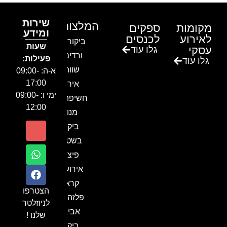
שירות
המלצות
מקומות
ספקים
ומידע
לאירוע
לכנסים
ביקור בגן
שעות
עסקי
גלו עוד
ורדים –
פעילות:
גלו עוד
שווה!!
א-ה: 09:00-
17:00
אירוע
ימי ו: 09:00-
חשיפה- זיו
12:00
מנור
ביקור
בשטח-
פיצ'ר
אירועים
קראון
הצטרפו
פלזה תל
לניוזלטר
אביב-
שלנו !
ביקור