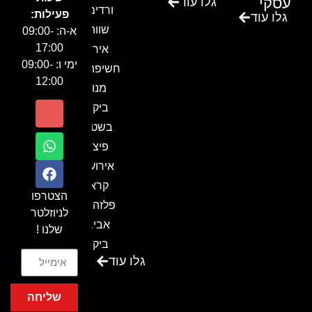
עסקי
גלו עוד
ורדים –
פעילות:
גלו עוד
שווה!!
א-ה: 09:00-
17:00
אירוע
ימי ו: 09:00-
חשיפה- זיו
12:00
מנור
ביקור
בשטח-
פיצ'ר
אירועים
קראון
הצטרפו
פלזה תל
לניוזלטר
אביב-
שלנו !
ביקור
גלו עוד
בכנס
המועדון
שליחה
המסחרי