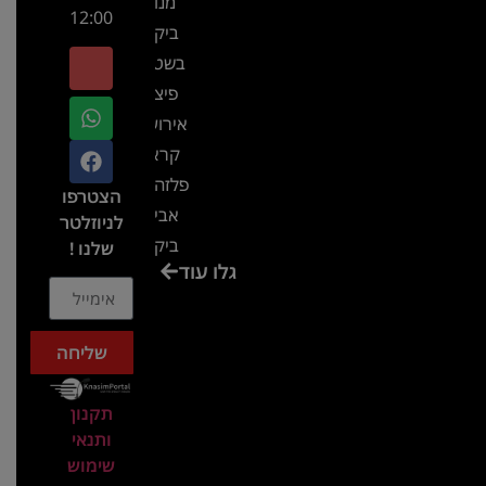
מנור
12:00
ביקור
בשטח-
פיצ'ר
אירועים
קראון
פלזה תל
הצטרפו
אביב-
לניוזלטר
ביקור
שלנו !
גלו עוד
בכנס
המועדון
המסחרי
שליחה
והתעשייתי
ביקור
תקנון
במתחם
ותנאי
חיל הקשר
שימוש