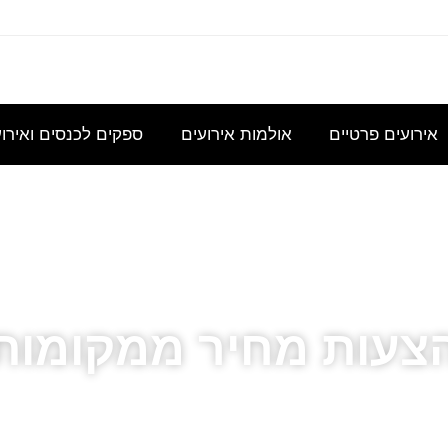
עוניינת
אני
נשמח
היי,
אודה
במידע
מחפשת
לקבל
אשמח
להצעת
גבי כנס
להשכיר
הצעת
לקבל
מחיר
אירועים פרטיים
אולמות אירועים
ספקים לכנסים ואירו
לכ- 100
אולם/
מחיר
הצעת
עבור כנס
כיתה
בסיסית
מחיר
מנהלי
שתכיל
עבור
לשם
צעות מחיר ממקומות