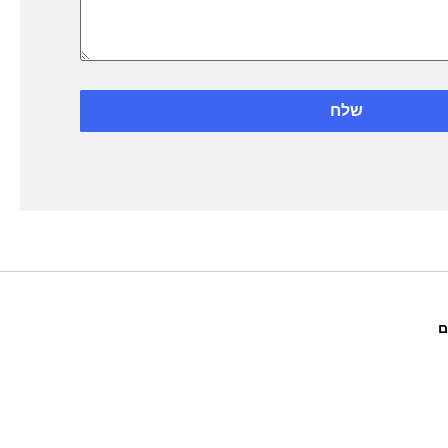
שלח
ם