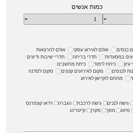
כמות אנשים
ם כנסים
אולם לאירוע עסקי
אולם להרצאות
עים במסעדות
חדרי בריחה
חדרי ישיבות ודיונים
 עיון
כיתת לימוד
כיתת מחשבים
ות לכנסים
מקום לאירועים קטנים
מקום לסדנה
י
מתחם לוקיישן לאירוע
גישה לנכים
גישה לרכבת
הגברה
וידאו קונפרנס
מיזוג
מסך
מקרן
קייטרינג