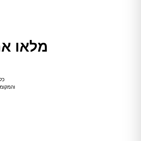
מלאו את
כל
והמקומו