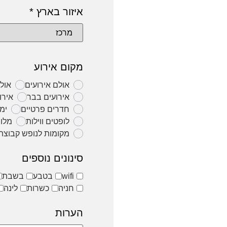
איזור בארץ
*
מקום אירוע
אולם אירועים
אול
אירועים בבר
אירו
חדרים פרטיים
ימי
לופטים ווילות
מלונ
מקומות לנופש קבוצת
סינונים נוספים
wifi
בטבע
בשבת
חניה
כשרות
לינה
הערות