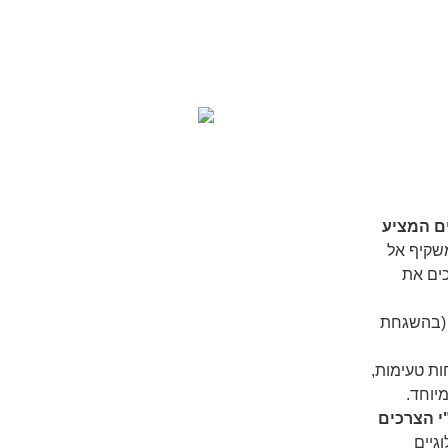
ם המציע
שקיף אל
כים את
בהשגחת
ות טעימות,
יוחד.
י הצרכים
גיים