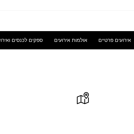
עוניינת
אני
נשמח
היי,
אודה
במידע
מחפשת
לקבל
אשמח
להצעת
גבי כנס
להשכיר
הצעת
לקבל
מחיר
אירועים פרטיים
אולמות אירועים
ספקים לכנסים ואירו
לכ- 100
אולם/
מחיר
הצעת
עבור כנס
כיתה
בסיסית
מחיר
מנהלי
שתכיל
עבור
לשם
גוונים בקפה
10
עד 230
רח' הר כנען 20, ברנע, אשקלון