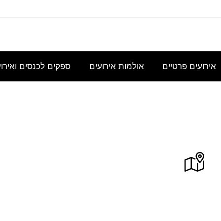
עוניינת
אני
נשמח
היי,
אודה
במידע
מחפשת
לקבל
אשמח
להצעת
גבי כנס
להשכיר
הצעת
לקבל
מחיר
אירועים פרטיים
אולמות אירועים
ספקים לכנסים ואירו
לכ- 100
אולם/
מחיר
הצעת
עבור כנס
כיתה
בסיסית
מחיר
מנהלי
שתכיל
עבור
לשם
ויסקי בר מוזיאון
20
עד 300