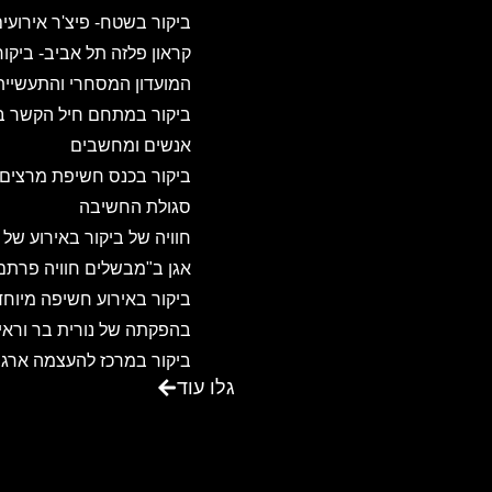
ביקור בשטח- פיצ'ר אירועי
קראון פלזה תל אביב- ביקו
המועדון המסחרי והתעשיית
ביקור במתחם חיל הקשר ב
אנשים ומחשבים
ביקור בכנס חשיפת מרצים
סגולת החשיבה
חוויה של ביקור באירוע של
אגן ב"מבשלים חוויה פרתם
ביקור באירוע חשיפה מיוחד
בהפקתה של נורית בר וראיו
ביקור במרכז להעצמה ארגו
גלו עוד
ואישית – שדות ישראל
ביקור באגדת דשא – מקום
ביקור במרכז הכנסים משכנ
שאננים בירושלים