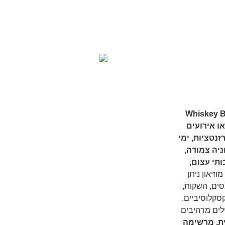
 היסטורית בשרונה, Whiskey Bar &
 או אירועים
זנטציות, ימי
ד 300 איש, עם חניה צמודה,
תי עצום,
וזיאון ניתן
סים, השקות,
קסקלוסיביים.
לים מרהיבים
ית, מרשימה