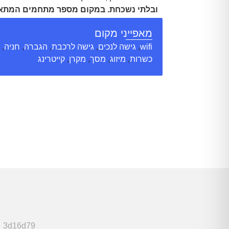
ובלתי נשכחת. במקום מספר מתחמים המתא
לכל סוג של אירוע: • מתחם הוויסקי המתאים
מאפייני מקום
עד כ-120 איש. • הגלריה, אשר נמצאת ב
הטמפלרית, משקיפה על שטח המוזיאון א
wifi
,
גישה לנכים
,
גישה לרכבת
,
הגברה
,
חניה
,
כשרות
,
מיזוג
,
מסך
,
מקרן
,
קייטרינג
נערכים אירועים בקונספט של הגשה בישיבה
קוקטייל ואף מסיבות. • הוולטר בר סיגר המע
יוקרתי עם מרפסת המשקיפה על הנוף התל אב
עד כ-50 אורחים. • ישנה אפשרות לשלב סד
במהלך האירוע. שירות מקצועי ומסור של מומ
שלנו ביחד עם צוות המלצרים יאפשר לכם
לאורחים שלכם ולהסיר דאגה מלבכם בכל 
לניהול האירוע והחוויה.