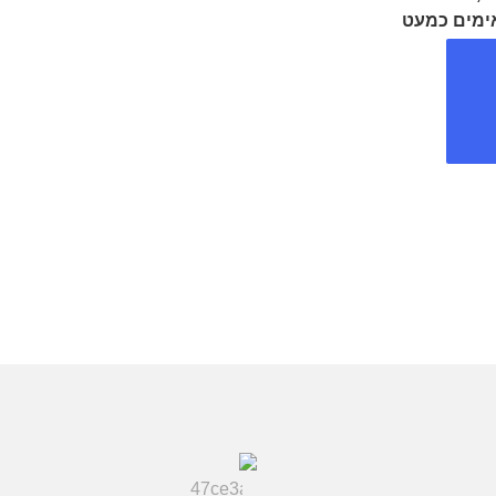
ימים כמעט
 לאירוע של
קצה המנהרה
שר ישמש
כתפאורה מושלמת לאירוע המיוחד שלכם ומכילה בין 30-
50 איש. • מתחם ה-W, אשר יכול להכיל עד 300 איש ובו
, אירועי
וצב כסלון
יבי, ומכיל
נאות וויסקי
חי הוויסקי
 להתמסר
מה שקשור