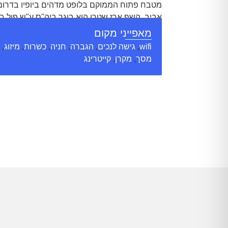
מטבח פתוח הממוקם בלופט מדהים ביופיו בדרום
אביב. השף ארז שטרן הוא בוגר ביה"ס ע"ש פול בוקו
שבצרפת) אשר הכשיר אותו להיות השף הפרטי ה
מאפייני מקום
בישראל המארח בלופט רחב ידיים ומעוצב בדרום
wifi
,
גישה לנכים
,
הגברה
,
חניה
,
כשרות
,
מיזוג
,
אביב, ומציע מטבח ים תיכוני עם השפעות בינלאומ
מסך
,
מקרן
,
קייטרינג
שף-ארז שטרן
הוא מקום אולטימטיבי לאותם אל
להתנסות בשירות ואירוח ייחודים במינם ובלתי נש
הסטודיו מציע תפריטים הנבנים ע"פ צורך ומידה ו
הלקוחות. זהו תפריט המשתנה מאירוע לאירוע ומ
לחמים וממרחים, שתייה קלה וחמה בסוף הארוחה, 
הבית.
סטודיו שף-ארז שטרן
הוא המקום
לארוע
אישית עם אוריינטציה למגזר העסקי, לחברות, לע
ולארגונים שונים כגון: השקת מוצרים, מסיבות עתו
הנהלה, כנסים וימי עיון. הסטודיו מתאים גם למגז
אירועים כגון: ימי הולדת, ימי נישואים, הצעות נישוא
איש).
שף-ארז שטרן
מציע חוויה ייחודית בדיסקרט
באינטימיות ופרטיות, בשילוב חגיגת גורמה קולינא
מתאים גם כלוקיישן לסדנאות בישול ואפייה בנושא