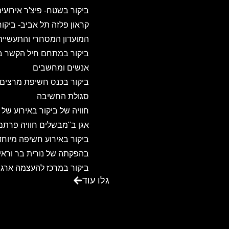
ביקור בשטח- פיצ'ר אירועי
קראון פלזה תל אביב- ביקו
המועדון המסחרי והתעשיית
ביקור במתחם חיל הקשר ב
אנשים ומחשבים
ביקור בכנס חשיפת מרצים
סגולת החשיבה
חוויה של ביקור באירוע של
אגן ב"מבשלים חוויה פרתם
ביקור באירוע חשיפה מיוחד
בהפקתה של נורית בר וראיו
ביקור במרכז להעצמה ארגו
גלו עוד
ואישית – שדות ישראל
ביקור באגדת דשא – מקום
ביקור במרכז הכנסים משכנ
שאננים בירושלים