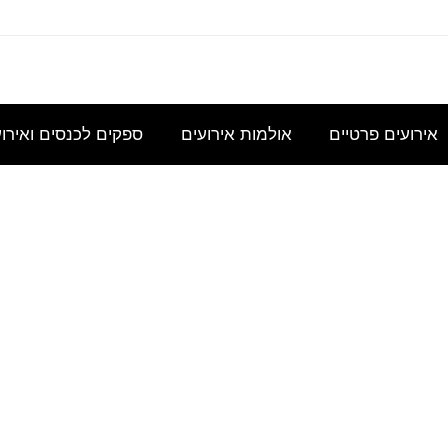
עוניינת
אני
נשמח
היי,
אודה
במידע
מחפשת
לקבל
אשמח
להצעת
גבי כנס
להשכיר
הצעת
לקבל
מחיר
אירועים פרטיים
אולמות אירועים
ספקים לכנסים ואירו
לכ- 100
אולם/
מחיר
הצעת
עבור כנס
כיתה
בסיסית
מחיר
מנהלי
שתכיל
עבור
לשם
סטודיו ארז שטרן
6
עד 100