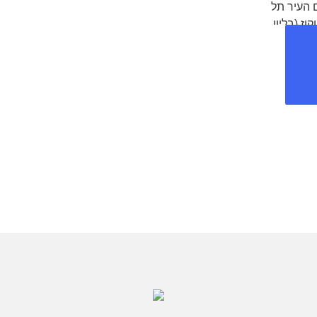
 העיר תל
ז (בליון
ראשון
 העיר תל
יות.
סטודיו
ה שמחפשים
כחים.
בשיתוף
לווה במבחר
כמו גם יין
ים בהתאמה
סקים
נאים, ישיבות
ר הפרטי עם
ין, בת מצווה
ובר מצווה, בריתות, חתונות קטנות וצנועות מוזמנים (עד 100
יות,
רית. הסטודיו
ים שונים