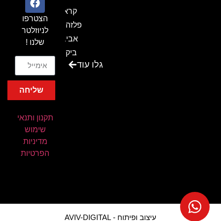
קראון
הצטרפו
פלזה תל
לניוזלטר
אביב-
שלנו !
ביקור
גלו עוד
בכנס
המועדון
שליחה
המסחרי
והתעשייתי
תקנון ותנאי
ביקור
שימוש
במתחם
מדיניות
חיל הקשר
הפרטיות
באירוע של
אנשים
ומחשבים
ביקור
עיצוב ופיתוח - AVIV-DIGITAL
בכנס