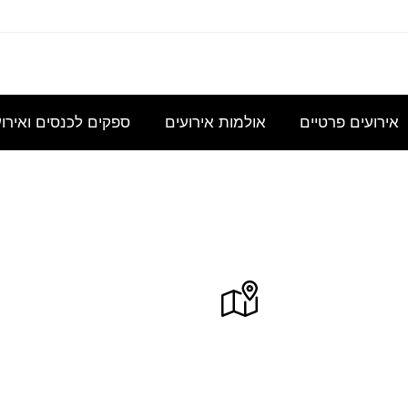
עוניינת
אני
נשמח
היי,
אודה
במידע
מחפשת
לקבל
אשמח
להצעת
גבי כנס
להשכיר
הצעת
לקבל
מחיר
אירועים פרטיים
אולמות אירועים
ספקים לכנסים ואירו
לכ- 100
אולם/
מחיר
הצעת
עבור כנס
כיתה
בסיסית
מחיר
מנהלי
שתכיל
עבור
לשם
ארק עתידים תל אביב
12 מרכז מסחרי בנין 6 קומת כניסה