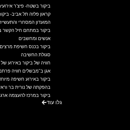
ביקור בשטח- פיצ'ר אירועי
קראון פלזה תל אביב- ביקו
המועדון המסחרי והתעשיית
ביקור במתחם חיל הקשר ב
אנשים ומחשבים
ביקור בכנס חשיפת מרצים
סגולת החשיבה
חוויה של ביקור באירוע של
אגן ב"מבשלים חוויה פרתם
ביקור באירוע חשיפה מיוחד
בהפקתה של נורית בר וראיו
ביקור במרכז להעצמה ארגו
גלו עוד
ואישית – שדות ישראל
ביקור באגדת דשא – מקום
ביקור במרכז הכנסים משכנ
שאננים בירושלים