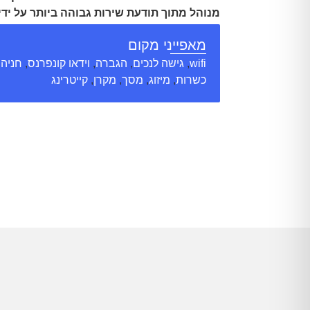
מנוהל מתוך תודעת שירות גבוהה ביותר על ידי 
מיומן, יעיל ואדיב המקנה חוויה ברמה אחרת.
מאפייני מקום
פארק עתידים
דבורה הנביאה 121
בנין מס' 
מסחרי
(קומת כניסה)
ת.ד. 58170
תל-אביב, 81
wifi
,
גישה לנכים
,
הגברה
,
וידאו קונפרנס
,
חניה
,
כשרות
,
מיזוג
,
מסך
,
מקרן
,
קייטרינג