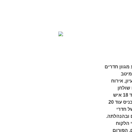
מגוון חדרים
מיטב
ון, אירוח
 שולחן
יש
אלפא משולב – עד 30 איש, ישנה אפשרות להכניס עוד 20
ל חדרי
 ובהנהלתה.
 הלקוח
.
הפורום